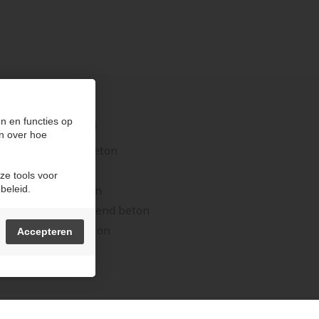
n en functies op
PRODUCTEN
n over hoe
Stortklaar beton
Stabilisé
ze tools voor
beleid.
Schuimbeton
Zelfverdichtend beton
Wegenisbeton
Accepteren
e voorkeuren
Sitemap
Login