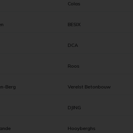
Colas
en
BESIX
DCA
Roos
en-Berg
Verelst Betonbouw
DJING
ande
Hooyberghs