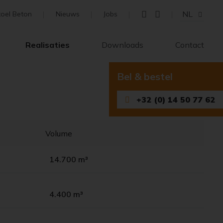
NL
toel Beton
Nieuws
Jobs
Realisaties
Downloads
Contact
Bel & bestel
+32 (0) 14 50 77 62
Volume
14.700 m³
4.400 m³