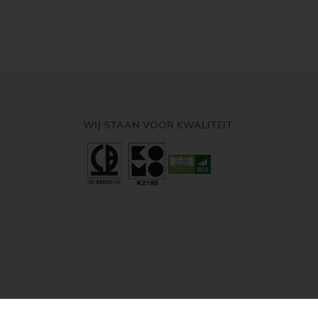
WIJ STAAN VOOR KWALITEIT
Site by
Shinobi