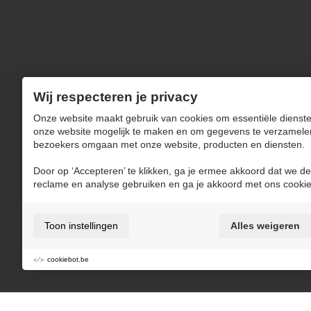
Wij respecteren je privacy
Onze website maakt gebruik van cookies om essentiële dienste
NAVIGATIE
onze website mogelijk te maken en om gegevens te verzamele
bezoekers omgaan met onze website, producten en diensten.
Producten
Over Kerkstoel
Beton
Productieproces
Door op ‘Accepteren’ te klikken, ga je ermee akkoord dat we de
Nieuws
reclame en analyse gebruiken en ga je akkoord met ons cookie
Wagenpark
Jobs
Realisaties
Contact
Downloads
Toon instellingen
Alles weigeren
cookiebot.be
Gebruiksvoorwaarden & privacybeleid
Cookie policy
Cooki