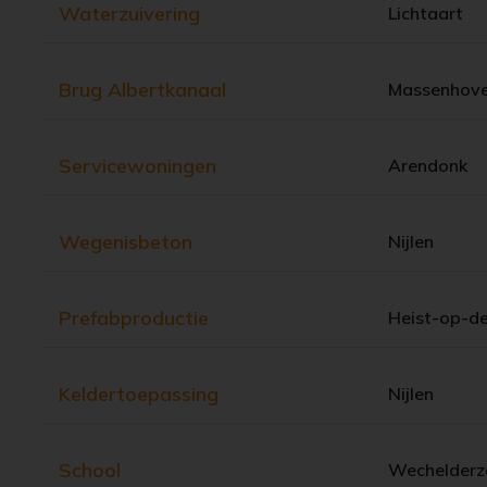
Waterzuivering
Lichtaart
Brug Albertkanaal
Massenhov
Servicewoningen
Arendonk
Wegenisbeton
Nijlen
Prefabproductie
Heist-op-d
Keldertoepassing
Nijlen
School
Wechelderz