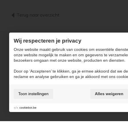
Terug naar overzicht
Wij respecteren je privacy
Onze website maakt gebruik van cookies om essentiële dienste
NAVIGATIE
onze website mogelijk te maken en om gegevens te verzamele
bezoekers omgaan met onze website, producten en diensten.
Producten
Over Kerkstoel
Beton
Productieproces
Door op ‘Accepteren’ te klikken, ga je ermee akkoord dat we de
Nieuws
reclame en analyse gebruiken en ga je akkoord met ons cookie
Wagenpark
Jobs
Realisaties
Contact
Downloads
Toon instellingen
Alles weigeren
cookiebot.be
Gebruiksvoorwaarden & privacybeleid
Cookie policy
Cooki