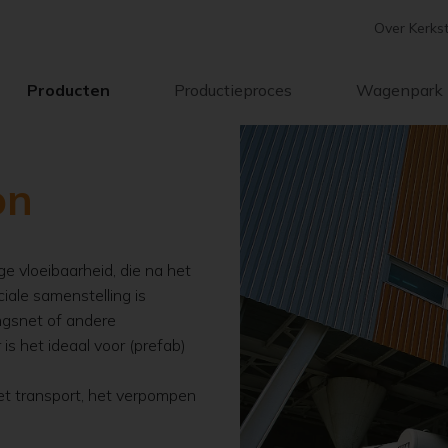
Over Kerks
Producten
Productieproces
Wagenpark
on
e vloeibaarheid, die na het
iale samenstelling is
ngsnet of andere
 is het ideaal voor (prefab)
het transport, het verpompen