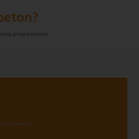
beton?
nvraag graag toesturen.
ij ons terecht.