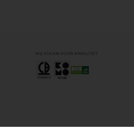
WIJ STAAN VOOR KWALITEIT
Site by
Shinobi