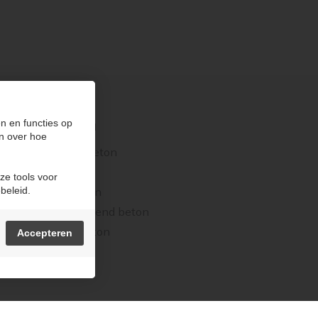
n en functies op
PRODUCTEN
n over hoe
Stortklaar beton
Stabilisé
ze tools voor
beleid.
Schuimbeton
Zelfverdichtend beton
Wegenisbeton
Accepteren
e voorkeuren
Sitemap
Login