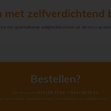
m met zelfverdichtend 
en we een gedetailleerde veiligheidsbrochure uit, die we u op aa
Bestellen?
Bel en bestel:
014 / 50 77 62
of
014 / 50 00 31
, metsmortel, stortklaar beton, schuimbeton en stabilisé kan u b