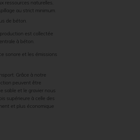
x ressources naturelles,
pillage au strict minimum.
us de béton.
production est collectée
centrale à béton.
ce sonore et les émissions
ansport. Grâce à notre
uction peuvent être
e sable et le gravier nous
is supérieure à celle des
ment et plus économique