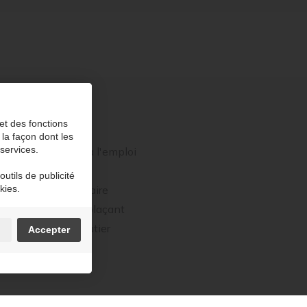
et des fonctions
PRODUITS
 la façon dont les
 services.
Béton prêt à l'emploi
Stabilisé
utils de publicité
kies.
Béton cellulaire
Béton autoplaçant
Le béton routier
n
Accepter