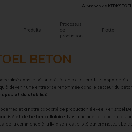
A propos de KERKSTOE
Processus
Produits
de
Flotte
production
STOEL BETON
pécialisé dans le béton prêt à l'emploi et produits apparentés.
u'à devenir une entreprise renommée dans le secteur du béton p
hapes et du stabilisé
.
odernes et à notre capacité de production élevée, Kerkstoel Bet
bilisé et de béton cellulaire
. Nos machines à la pointe du p
us, de la commande à la livraison, est piloté par ordinateur. La 