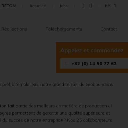
FR
L BETON
Actualité
Jobs
Réalisations
Téléchargements
Contact
Appelez et commandez
+32 (0) 14 50 77 62
rêt à l'emploi. Sur notre grand terrain de Grobbendonk
on fait partie des meilleurs en matière de production et
rogrès permettent de garantir une qualité supérieure et
clé du succès de notre entreprise ? Nos 25 collaborateurs.