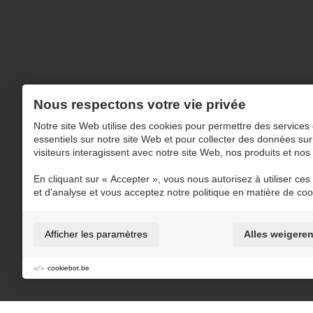
Nous respectons votre vie privée
Notre site Web utilise des cookies pour permettre des services 
NAVIGATION
essentiels sur notre site Web et pour collecter des données sur
visiteurs interagissent avec notre site Web, nos produits et nos
Produits
A propos de
KERKSTOEL
Processus de
En cliquant sur « Accepter », vous nous autorisez à utiliser ces o
BETON
production
et d'analyse et vous acceptez notre politique en matière de coo
Actualité
Flotte
Jobs
Réalisations
Afficher les paramètres
Alles weigere
Contact
Téléchargements
cookiebot.be